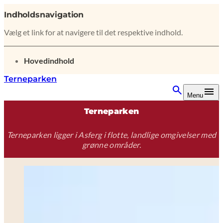
Indholdsnavigation
Vælg et link for at navigere til det respektive indhold.
gå til
Hovedindhold
Terneparken
Menu
Terneparken
Terneparken ligger i Asferg i flotte, landlige omgivelser med
grønne områder.