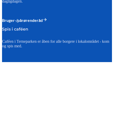
dagligdagen.
Bruger-/pårørenderåd
Spis i caféen
Caféen i Terneparken er åben for alle borgere i lokalområdet - kom
og spis med.
Mad og café
Spørgsmål og svar
Få svar på de oftest stillede spørgsmål om at flytte ind og bo i
Terneparken.
Ofte stillede spørgsmål og svar